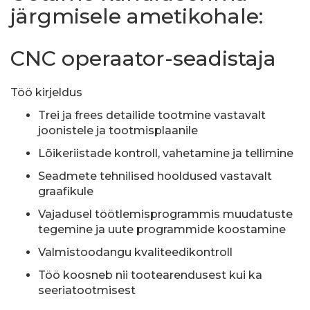
järgmisele ametikohale:
CNC operaator-seadistaja
Töö kirjeldus
Trei ja frees detailide tootmine vastavalt
joonistele ja tootmisplaanile
Lõikeriistade kontroll, vahetamine ja tellimine
Seadmete tehnilised hooldused vastavalt
graafikule
Vajadusel töötlemisprogrammis muudatuste
tegemine ja uute programmide koostamine
Valmistoodangu kvaliteedikontroll
Töö koosneb nii tootearendusest kui ka
seeriatootmisest